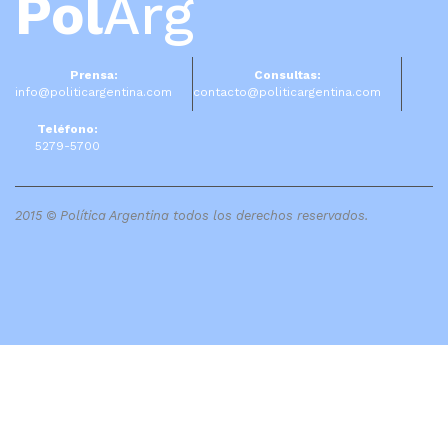
Pol
Arg
Prensa:
Consultas:
info@politicargentina.com
contacto@politicargentina.com
Teléfono:
5279-5700
2015 © Política Argentina todos los derechos reservados.