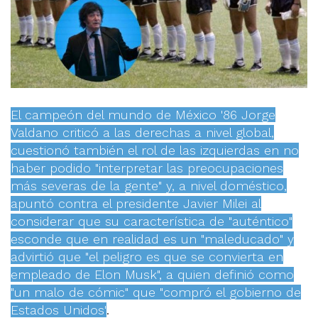
El campeón del mundo de México '86 Jorge
Valdano criticó a las derechas a nivel global,
cuestionó también el rol de las izquierdas en no
haber podido "interpretar las preocupaciones
más severas de la gente" y, a nivel doméstico,
apuntó contra el presidente Javier Milei al
considerar que su característica de "auténtico"
esconde que en realidad es un "maleducado" y
advirtió que "el peligro es que se convierta en
empleado de Elon Musk", a quien definió como
"un malo de cómic" que "compró el gobierno de
Estados Unidos"
.