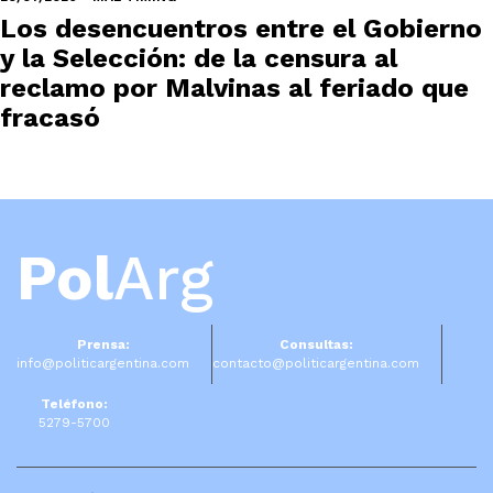
Los desencuentros entre el Gobierno
y la Selección: de la censura al
reclamo por Malvinas al feriado que
fracasó
Pol
Arg
Prensa:
Consultas:
info@politicargentina.com
contacto@politicargentina.com
Teléfono:
5279-5700