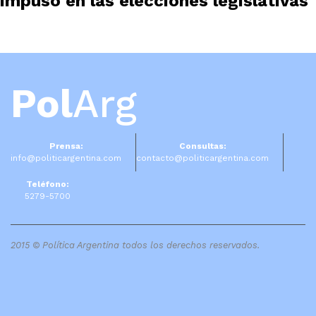
impuso en las elecciones legislativas
Pol
Arg
Prensa:
Consultas:
info@politicargentina.com
contacto@politicargentina.com
Teléfono:
5279-5700
2015 © Política Argentina todos los derechos reservados.