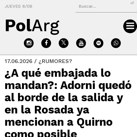
⏎
JUEVES 6/08
Pol
Arg
17.06.2026 / ¿RUMORES?
¿A qué embajada lo
mandan?: Adorni quedó
al borde de la salida y
en la Rosada ya
mencionan a Quirno
como posible