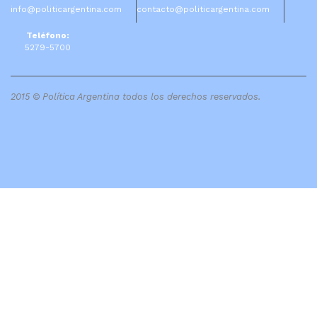
info@politicargentina.com
contacto@politicargentina.com
Teléfono:
5279-5700
2015 © Política Argentina todos los derechos reservados.