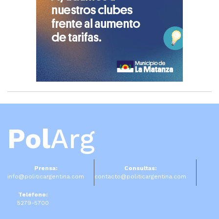
Pol
Arg
Prensa:
Consultas:
info@politicargentina.com
contacto@politicargentina.com
Teléfono:
5279-5700