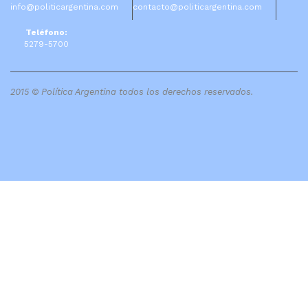
info@politicargentina.com
contacto@politicargentina.com
Teléfono:
5279-5700
2015 © Política Argentina todos los derechos reservados.