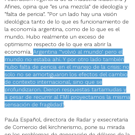
Afines, opina que “es una mezcla” de ideología y
“falta de pericia”. “Por un lado hay una visión
ideológica tanto de lo que es funcionamiento de
la economía argentina, como de lo que es el
mundo. Hubo realmente un exceso de
optimismo respecto de lo que era abrir la
economía.
Argentina ‘"volvió al mundo’ pero el
mundo no estaba ahí. Y por otro lado también
hubo falta de pericia en el manejo de la crisis: no
solo no se amortiguaron los efectos del cambio
de contexto internacional, sino que se
profundizaron. Dieron respuestas tartamudas y
a pesar de recurrir al FMI proyectamos la misma
sensación de fragilidad”
.
Paula Español, directora de Radar y exsecretaria
de Comercio del kirchnerismo, pone su mirada
en los problemas de generación de dólares de la