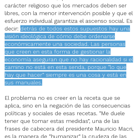
carácter religioso que los mercados deben ser
libres, con la menor intervención posible y que el
esfuerzo individual garantiza el ascenso social. Es
decir:
detrás de todos estos supuestos hay una
visión ideológica de cómo debe ordenarse
económicamente una sociedad. Las personas
que creen en esta forma de gestionar la
economía aseguran que no hay racionalidad si el
camino no está en esta senda, porque “lo que
hay que hacer” siempre es una cosa y está en
sus manuales.
El problema no es creer en la receta que se
aplica, sino en la negación de las consecuencias
políticas y sociales de esas recetas. “Me duele
tener que tomar estas medidas”, una de las
frases de cabecera del presidente Mauricio Macri,
es la manera de “humanizar” la crudeza de las