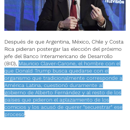
Después de que Argentina, México, Chile y Costa
Rica pidieran postergar las elección del próximo
jefe del Banco Interamericano de Desarrollo
(BID),
Mauricio Claver-Carone, el hombre con el
que Donald Trump busca quedarse con el
organismo que tradicionalmente corresponde a
América Latina, cuestionó duramente al
gobierno de Alberto Fernández y al resto de los
países que pidieron el aplazamiento de los
comicios y los acusó de querer "secuestrar" ese
proceso
.