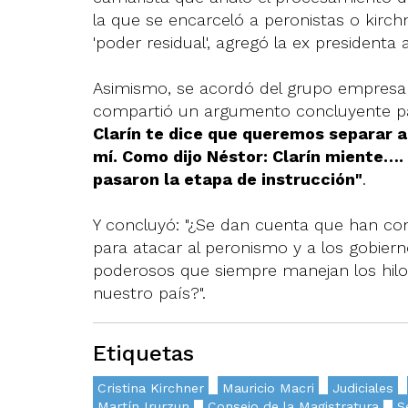
la que se encarceló a peronistas o kirchn
'poder residual', agregó la ex presidenta
Asimismo, se acordó del grupo empresa
compartió un argumento concluyente pa
Clarín te dice que queremos separar a
mí. Como dijo Néstor: Clarín miente…
pasaron la etapa de instrucción"
.
Y concluyó: "¿Se dan cuenta que han con
para atacar al peronismo y a los gobier
poderosos que siempre manejan los hilo
nuestro país?".
Etiquetas
Cristina Kirchner
Mauricio Macri
Judiciales
Martín Irurzun
Consejo de la Magistratura
S