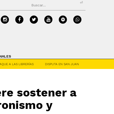
⏎
NALES
AQUE A LAS LIBRERÍAS
DISPUTA EN SAN JUAN
re sostener a
eronismo y