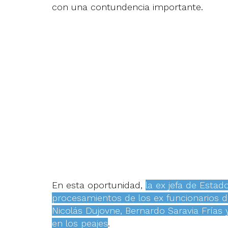
con una contundencia importante.
En esta oportunidad,
la ex jefa de Estado
procesamientos de los ex funcionarios d
Nicolás Dujovne, Bernardo Saravia Frías y
en los peajes
.