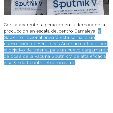
Con la aparente superación en la demora en la
producción en escala del centro Gamaleya,
el
Gobierno nacional enviará esta semana un
nuevo avión de Aerolíneas Argentina a Rusia con
el objetivo de traer al país un nuevo cargamento
de dosis de la vacuna Sputnik V, de alta eficacia
y seguridad contra el coronavirus
.