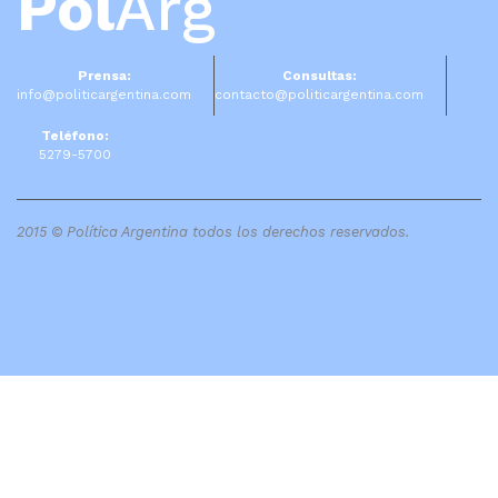
Pol
Arg
Prensa:
Consultas:
info@politicargentina.com
contacto@politicargentina.com
Teléfono:
5279-5700
2015 © Política Argentina todos los derechos reservados.