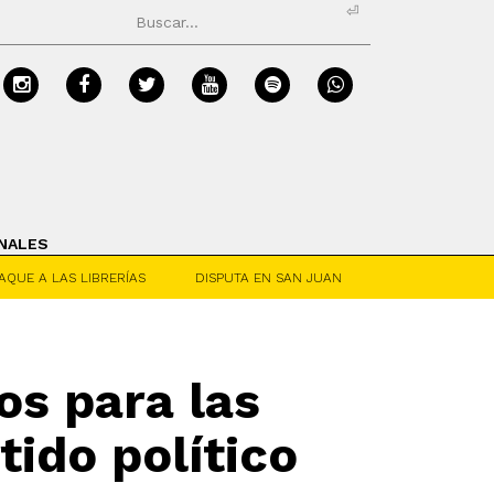
⏎
NALES
AQUE A LAS LIBRERÍAS
DISPUTA EN SAN JUAN
os para las
tido político