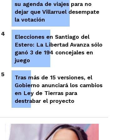
su agenda de viajes para no
dejar que Villarruel desempate
la votación
4
Elecciones en Santiago del
Estero: La Libertad Avanza sólo
ganó 3 de 194 concejales en
juego
5
Tras más de 15 versiones, el
Gobierno anunciará los cambios
en Ley de Tierras para
destrabar el proyecto