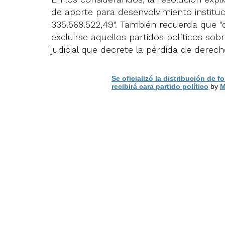
de aporte para desenvolvimiento instituc
335.568.522,49". También recuerda que "d
excluirse aquellos partidos políticos so
judicial que decrete la pérdida de derech
Se oficializó la distribución de f
recibirá cara partido político
by
M