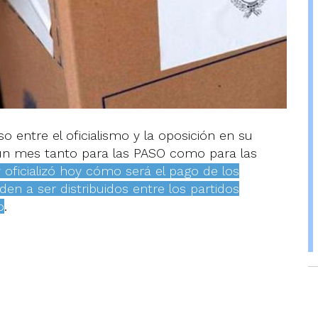
 entre el oficialismo y la oposición en su
 un mes tanto para las PASO como para las
 oficializó hoy cómo será el pago de los
en a ser distribuidos entre los partidos
o
.