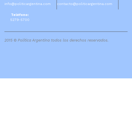
info@politicargentina.com
contacto@politicargentina.com
Teléfono:
5279-5700
2015 © Política Argentina todos los derechos reservados.