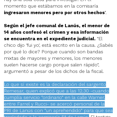
momento que estábamos en la comisaría
ingresaron menores pero por otros hechos
".
Según el jefe comunal de Lanús, el menor de
14 años confesó el crimen y esa información
se encuentra en el expediente judicial.
"El
chico dijo 'fui yo', está escrito en la causa. ¿Sabés
por qué lo dice? Porque cuando son bandas
mixtas de mayores y menores, los menores
suelen hacerse cargo porque salen rápido",
argumentó a pesar de los dichos de la fiscal.
Lo que sí existe es la declaración del sargento
Remesar, quien explicó que a las 12.30 -cuando
cumplía servicio “ordinario” en la calle Warner,
entre Farrel y Rucci- se acercó personal de la
PRI de Lanús con “un aprehendido” para que sea
trasladado a la comisaría 5ª de Lanús.
El testigo