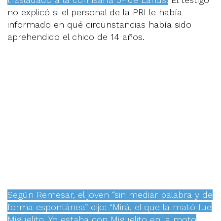
no explicó si el personal de la PRI le había
informado en qué circunstancias había sido
aprehendido el chico de 14 años.
Según Remesar, el joven “sin mediar palabra y de
forma espontánea” dijo: “Mirá, el que la mató fue
Miguelito. Yo estaba con Miguelito en la moto