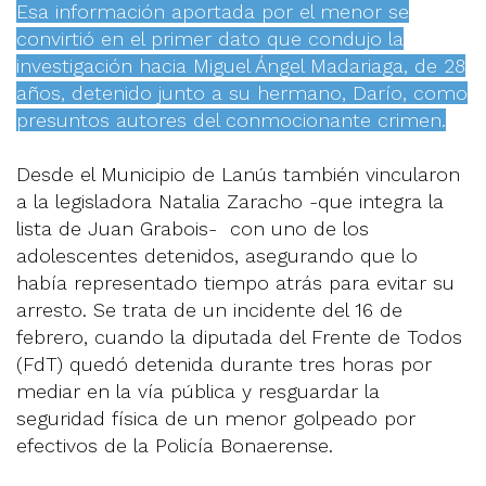
Esa información aportada por el menor se
convirtió en el primer dato que condujo la
investigación hacia Miguel Ángel Madariaga, de 28
años, detenido junto a su hermano, Darío, como
presuntos autores del conmocionante crimen.
Desde el Municipio de Lanús también vincularon
a la legisladora Natalia Zaracho -que integra la
lista de Juan Grabois- con uno de los
adolescentes detenidos, asegurando que lo
había representado tiempo atrás para evitar su
arresto. Se trata de un incidente del 16 de
febrero, cuando la diputada del Frente de Todos
(FdT) quedó detenida durante tres horas por
mediar en la vía pública y resguardar la
seguridad física de un menor golpeado por
efectivos de la Policía Bonaerense.