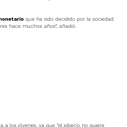
monetario
que ha sido decidido por la sociedad
ares hace muchos años”, añadió.
a los jóvenes, ya que “el piberío no quiere