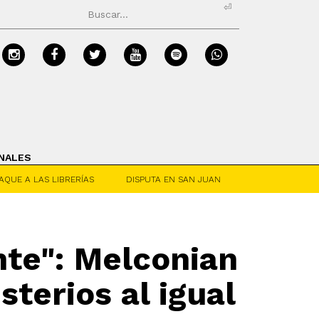
⏎
NALES
AQUE A LAS LIBRERÍAS
DISPUTA EN SAN JUAN
te": Melconian
terios al igual