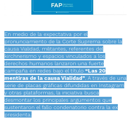
En medio de la expectativa por el
pronunciamiento de la Corte Suprema sobre la
causa Vialidad, militantes, referentes del
kirchnerismo y espacios vinculados a los
derechos humanos lanzaron una fuerte
campaña en redes bajo el título
“Las 20
mentiras de la causa Vialidad”
. A través de una
serie de placas gráficas difundidas en Instagram
y otras plataformas, la iniciativa busca
desmontar los principales argumentos que
sustentaron el fallo condenatorio contra la ex
presidenta.