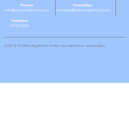
Prensa:
Consultas:
info@politicargentina.com
contacto@politicargentina.com
Teléfono:
5279-5700
2015 © Política Argentina todos los derechos reservados.