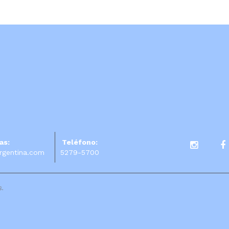
as:
Teléfono:
rgentina.com
5279-5700
s.