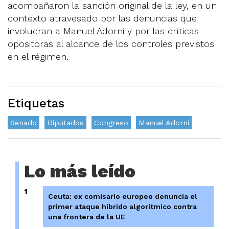
acompañaron la sanción original de la ley, en un
contexto atravesado por las denuncias que
involucran a Manuel Adorni y por las críticas
opositoras al alcance de los controles previstos
en el régimen.
Etiquetas
Senado
Diputados
Congreso
Manuel Adorni
Lo más leído
1
Ceuta: ex comisario europeo denuncia el
primer ataque híbrido algorítmico contra
una frontera de la UE