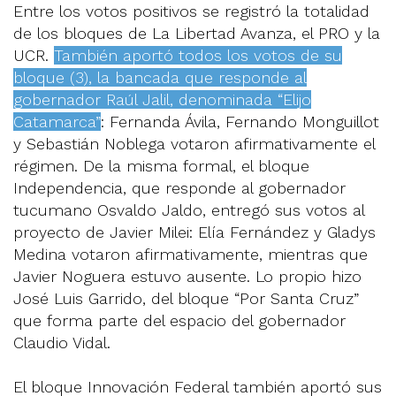
Entre los votos positivos se registró la totalidad
de los bloques de La Libertad Avanza, el PRO y la
UCR.
También aportó todos los votos de su
bloque (3), la bancada que responde al
gobernador Raúl Jalil, denominada “Elijo
Catamarca”
: Fernanda Ávila, Fernando Monguillot
y Sebastián Noblega votaron afirmativamente el
régimen. De la misma formal, el bloque
Independencia, que responde al gobernador
tucumano Osvaldo Jaldo, entregó sus votos al
proyecto de Javier Milei: Elía Fernández y Gladys
Medina votaron afirmativamente, mientras que
Javier Noguera estuvo ausente. Lo propio hizo
José Luis Garrido, del bloque “Por Santa Cruz”
que forma parte del espacio del gobernador
Claudio Vidal.
El bloque Innovación Federal también aportó sus