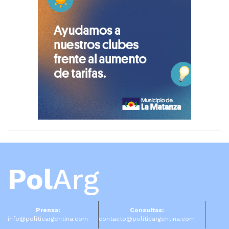
Pol
Arg
Prensa:
Consultas:
info@politicargentina.com
contacto@politicargentina.com