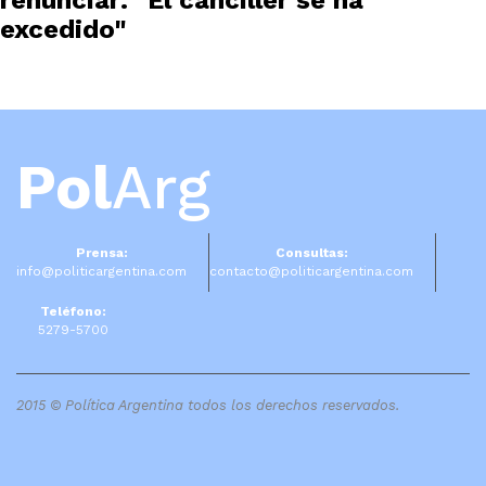
renunciar: "El canciller se ha
excedido"
Pol
Arg
Prensa:
Consultas:
info@politicargentina.com
contacto@politicargentina.com
Teléfono:
5279-5700
2015 © Política Argentina todos los derechos reservados.