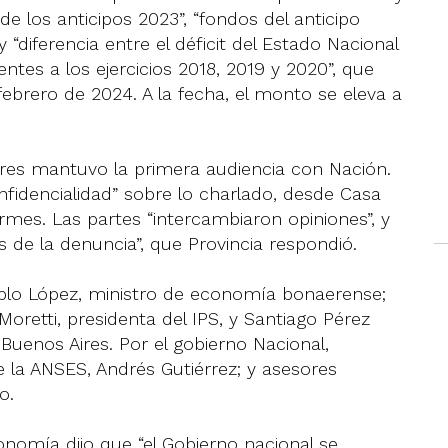
de los anticipos 2023”, “fondos del anticipo
 “diferencia entre el déficit del Estado Nacional
entes a los ejercicios 2018, 2019 y 2020”, que
febrero de 2024. A la fecha, el monto se eleva a
Aires mantuvo la primera audiencia con Nación.
nfidencialidad” sobre lo charlado, desde Casa
es. Las partes “intercambiaron opiniones”, y
os de la denuncia”, que Provincia respondió.
ablo López, ministro de economía bonaerense;
oretti, presidenta del IPS, y Santiago Pérez
 Buenos Aires. Por el gobierno Nacional,
de la ANSES, Andrés Gutiérrez; y asesores
o.
conomía dijo que “el Gobierno nacional se