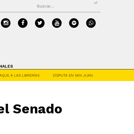
⏎
NALES
AQUE A LAS LIBRERÍAS
DISPUTA EN SAN JUAN
 el Senado