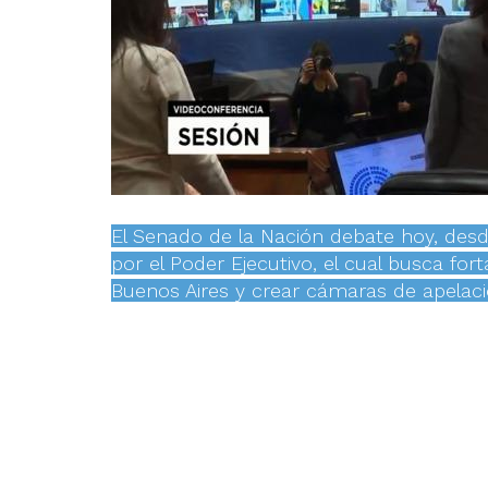
El Senado de la Nación debate hoy, desde
por el Poder Ejecutivo, el cual busca fort
Buenos Aires y crear cámaras de apelaci