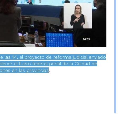
 las 14, el proyecto de reforma judicial enviado
alecer el fuero federal penal de la Ciudad de
ones en las provincias
.