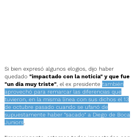
Si bien expresó algunos elogios, dijo haber
quedado
"impactado con la noticia" y que fue
"un día muy triste"
, el ex presidente
también
aprovechó para remarcar las diferencias que
tuvieron, en la misma línea con sus dichos el 13
de octubre pasado cuando se ufanó de
supuestamente haber "sacado" a Diego de Boca
Juniors
.