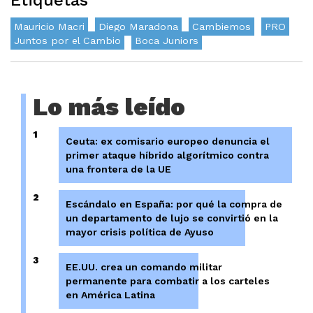
Etiquetas
Mauricio Macri
Diego Maradona
Cambiemos
PRO
Juntos por el Cambio
Boca Juniors
Lo más leído
1
Ceuta: ex comisario europeo denuncia el
primer ataque híbrido algorítmico contra
una frontera de la UE
2
Escándalo en España: por qué la compra de
un departamento de lujo se convirtió en la
mayor crisis política de Ayuso
3
EE.UU. crea un comando militar
permanente para combatir a los carteles
en América Latina