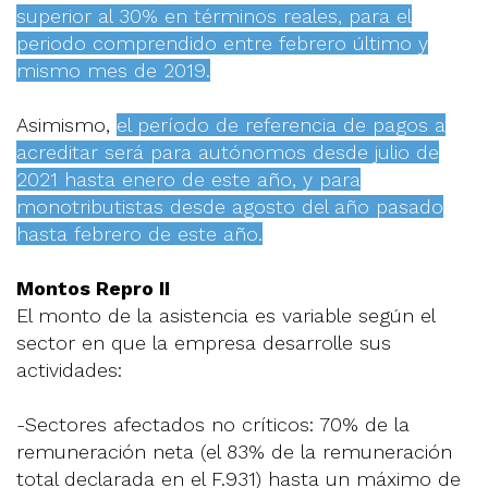
superior al 30% en términos reales, para el
periodo comprendido entre febrero último y
mismo mes de 2019.
Asimismo,
el período de referencia de pagos a
acreditar será para autónomos desde julio de
2021 hasta enero de este año, y para
monotributistas desde agosto del año pasado
hasta febrero de este año.
Montos Repro II
El monto de la asistencia es variable según el
sector en que la empresa desarrolle sus
actividades:
-Sectores afectados no críticos: 70% de la
remuneración neta (el 83% de la remuneración
total declarada en el F.931) hasta un máximo de