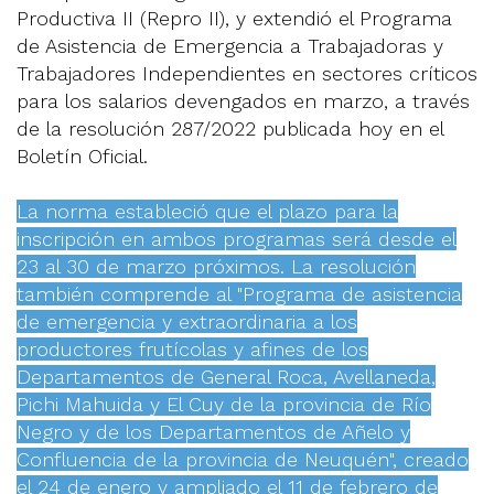
Productiva II (Repro II), y extendió el Programa
de Asistencia de Emergencia a Trabajadoras y
Trabajadores Independientes en sectores críticos
para los salarios devengados en marzo, a través
de la resolución 287/2022 publicada hoy en el
Boletín Oficial.
La norma estableció que el plazo para la
inscripción en ambos programas será desde el
23 al 30 de marzo próximos. La resolución
también comprende al "Programa de asistencia
de emergencia y extraordinaria a los
productores frutícolas y afines de los
Departamentos de General Roca, Avellaneda,
Pichi Mahuida y El Cuy de la provincia de Río
Negro y de los Departamentos de Añelo y
Confluencia de la provincia de Neuquén", creado
el 24 de enero y ampliado el 11 de febrero de