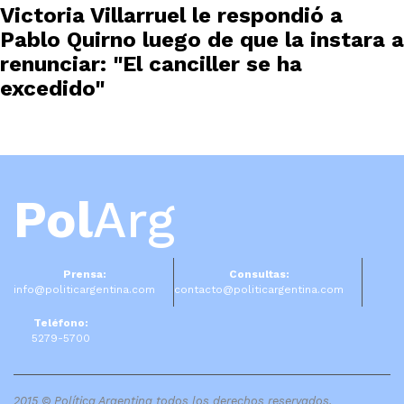
Victoria Villarruel le respondió a
Pablo Quirno luego de que la instara a
renunciar: "El canciller se ha
excedido"
Pol
Arg
Prensa:
Consultas:
info@politicargentina.com
contacto@politicargentina.com
Teléfono:
5279-5700
2015 © Política Argentina todos los derechos reservados.