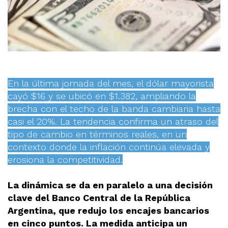
En la última jornada del mes, el dólar mayorista
cayó $16 y se ubicó en $1.382, ampliando la
brecha con el techo de la banda cambiaria hasta
casi el 20%. La tendencia confirma un atraso del
tipo de cambio en términos reales, en un
contexto donde la inflación continúa elevada y
erosiona la competitividad.
La dinámica se da en paralelo a una decisión
clave del Banco Central de la República
Argentina, que redujo los encajes bancarios
en cinco puntos. La medida anticipa un