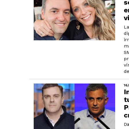
s
e
v
La
di
ir
má
SM
pr
ví
de
16
I
t
P
c
Da