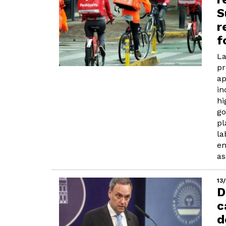
S
r
f
La
pr
ap
in
hi
go
pl
la
em
as
13
D
c
d