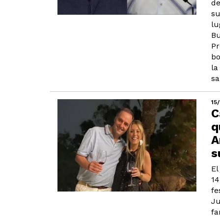
de
su
lu
Bu
Pr
bo
la
sa
15
C
q
A
s
El
14
fe
Ju
fa