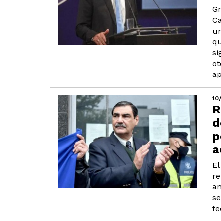
Gr
Ca
un
qu
si
ot
ap
10
R
d
p
a
El
re
an
se
fe