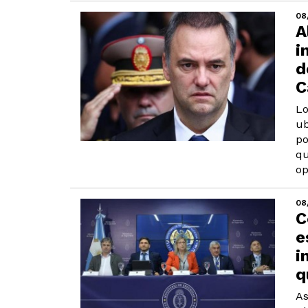
08
A
i
d
C
Lo
ub
po
qu
op
08
C
e
i
q
As