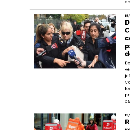
en
15
D
C
c
p
d
Be
ve
je
Co
lo
pr
ca
13
R
r