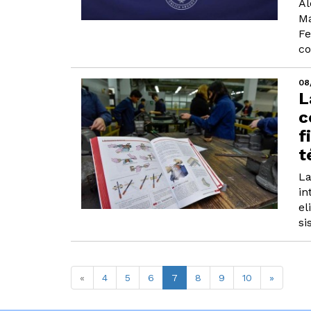
Al
Ma
Fe
co
08
L
c
f
t
La
in
el
si
«
4
5
6
7
8
9
10
»