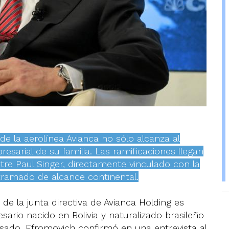
 de la aerolínea Avianca no sólo alcanza al
esarial de su familia. Las ramificaciones llegan
re Paul Singer, directamente vinculado con la
ramado de alcance continental.
e de la junta directiva de Avianca Holding es
io nacido en Bolivia y naturalizado brasileño
sado, Efromovich confirmó en una entrevista al