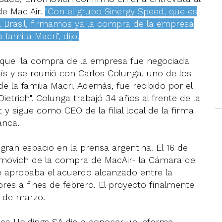
de Mac Air.
"Con el grupo Sinergy Speed, que es
ca Brasil, firmamos ya la compra de la empresa
familia Macri", dijo.
ó que "la compra de la empresa fue negociada
aís y se reunió con Carlos Colunga, uno de los
 la familia Macri. Además, fue recibido por el
Dietrich". Colunga trabajó 34 años al frente de la
t y sigue como CEO de la filial local de la firma
anca.
ran espacio en la prensa argentina. El 16 de
movich de la compra de MacAir- la Cámara de
e aprobaba el acuerdo alcanzado entre la
dores a fines de febrero. El proyecto finalmente
1 de marzo.
anca Holdings SA dio a conocer un informe