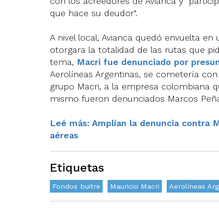
con los acreedores de Avianca y "particip
que hace su deudor".
A nivel local, Avianca quedó envuelta en
otorgara la totalidad de las rutas que pid
tema,
Macri fue denunciado por presun
Aerolíneas Argentinas, se cometería con l
grupo Macri, a la empresa colombiana qu
mismo fueron denunciados Marcos Peña, 
Leé más: Amplían la denuncia contra Ma
aéreas
Etiquetas
Fondos buitre
Mauricio Macri
Aerolíneas Arg