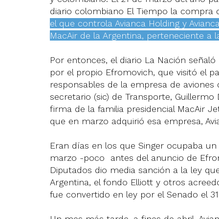
diario colombiano El Tiempo la compra 
el que controla Avianca Holding y Avian
MacAir de la Argentina, perteneciente a la 
Por entonces, el diario La Nación señal
por el propio Efromovich, que visitó el p
responsables de la empresa de aviones de
secretario (sic) de Transporte, Guillermo 
firma de la familia presidencial MacAir Je
que en marzo adquirió esa empresa, Avi
Eran días en los que Singer ocupaba un g
marzo -poco antes del anuncio de Efro
Diputados dio media sanción a la ley qu
Argentina, el fondo Elliott y otros acree
fue convertido en ley por el Senado el 3
Un mes más tarde, a fines de abril, Avi