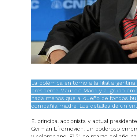
La polémica en torno a la filial argentina
presidente Mauricio Macri y al grupo empr
nada menos que al dueño de fondos buit
compañía madre. Los detalles de un ent
El principal accionista y actual president
Germán Efromovich, un poderoso empresar
y colombiano. El 21 de marzo del año pa