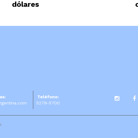
dólares
as:
Teléfono:
rgentina.com
5279-5700
s.