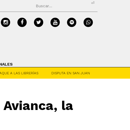
⏎
NALES
AQUE A LAS LIBRERÍAS
DISPUTA EN SAN JUAN
 Avianca, la