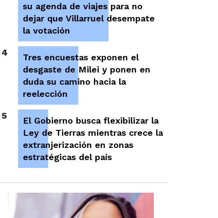
su agenda de viajes para no
dejar que Villarruel desempate
la votación
4
Tres encuestas exponen el
desgaste de Milei y ponen en
duda su camino hacia la
reelección
5
El Gobierno busca flexibilizar la
Ley de Tierras mientras crece la
extranjerización en zonas
estratégicas del país