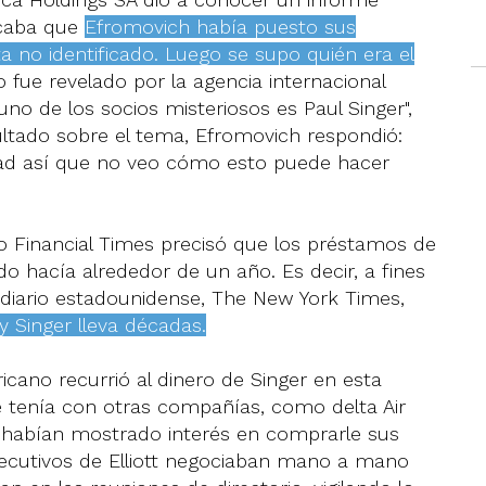
dicaba que
Efromovich había puesto sus
 no identificado. Luego se supo quién era el
o fue revelado por la agencia internacional
uno de los socios misteriosos es Paul Singer",
ultado sobre el tema, Efromovich respondió:
dad así que no veo cómo esto puede hacer
io Financial Times precisó que los préstamos de
o hacía alrededor de un año. Es decir, a fines
 diario estadounidense, The New York Times,
y Singer lleva décadas.
cano recurrió al dinero de Singer en esta
 tenía con otras compañías, como delta Air
que habían mostrado interés en comprarle sus
 ejecutivos de Elliott negociaban mano a mano