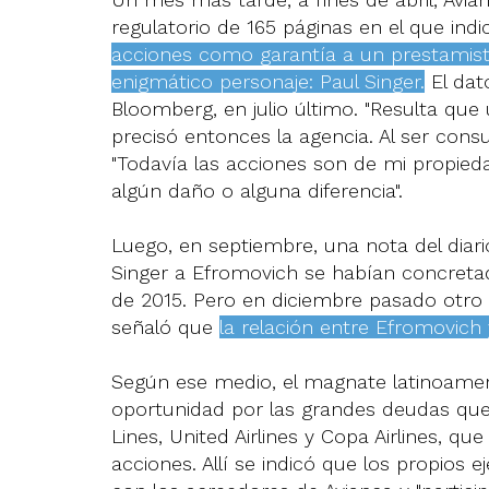
regulatorio de 165 páginas en el que in
acciones como garantía a un prestamista
enigmático personaje: Paul Singer.
El dat
Bloomberg, en julio último. "Resulta que 
precisó entonces la agencia. Al ser cons
"Todavía las acciones son de mi propie
algún daño o alguna diferencia".
Luego, en septiembre, una nota del diar
Singer a Efromovich se habían concretad
de 2015. Pero en diciembre pasado otro
señaló que
la relación entre Efromovich 
Según ese medio, el magnate latinoameri
oportunidad por las grandes deudas que
Lines, United Airlines y Copa Airlines, 
acciones. Allí se indicó que los propios