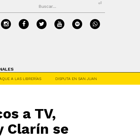
⏎
NALES
AQUE A LAS LIBRERÍAS
DISPUTA EN SAN JUAN
cos a TV,
 Clarín se