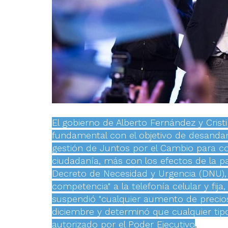
El gobierno de Alberto Fernández y Cris
fundamental con el objetivo de desandar
gestión de Juntos por el Cambio para co
ciudadanía, más con los efectos de la p
Decreto de Necesidad y Urgencia (DNU), "
competencia" a la telefonía celular y fija,
suspendió "cualquier aumento de precios
diciembre y determinó que cualquier tip
autorizado por el Poder Ejecutivo
.