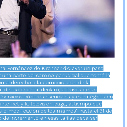
tina Fernández de Kirchner dio ayer un paso
 una parte del camino perjudicial que tomó la
n el derecho a la comunicación de la
andemia encima: declaró, a través de un
servicios públicos esenciales y estratégicos en
 internet y la televisión paga, al tiempo que
 o modificación de los mismos" hasta el 31 de
o de incremento en esas tarifas deba ser