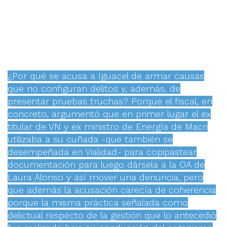
¿Por qué se acusa a Iguacel de armar causas
que no configuran delitos y, además, de
presentar pruebas truchas? Porque el fiscal, en
concreto, argumentó que en primer lugar el ex
titular de VN y ex ministro de Energía de Macri
utilizaba a su cuñada -que también se
desempeñada en Vialidad- para copipastear
documentación para luego dársela a la OA de
Laura Alonso y así mover una denuncia, pero
que además la acusación carecía de coherencia
porque la misma práctica señalada como
delictual respecto de la gestión que lo antecedió