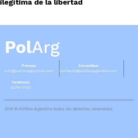
ilegítima de la libertad
Pol
Arg
Prensa:
Consultas:
info@politicargentina.com
contacto@politicargentina.com
Teléfono:
5279-5700
2015 © Política Argentina todos los derechos reservados.