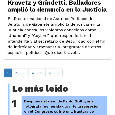
Kravetz y Grindetti, Balladares
amplió la denuncia en la Justicia
El director nacional de Asuntos Políticos de
Jefatura de Gabinete amplió la denuncia en la
Justicia contra los violentos conocidos como
“Juanchi” y “Coyono”, que responderían al
intendente y al secretario de Seguridad con el fin
de intimidar y amenazar a integrantes de otros
espacios políticos. Qué dice Kravetz.
1
2
3
4
5
6
»
Lo más leído
1
Después del caso de Pablo Grillo, una
fotógrafa fue herida durante la represión
en el Congreso: sufrió una fractura de