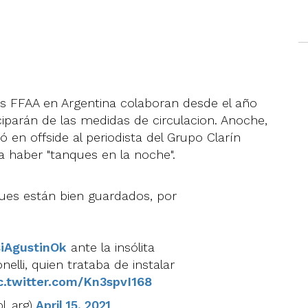
as FFAA en Argentina colaboran desde el año
iciparán de las medidas de circulacion. Anoche,
ó en offside al periodista del Grupo Clarín
 a haber "tanques en la noche".
anques están bien guardados, por
iAgustinOk
ante la insólita
elli, quien trataba de instalar
c.twitter.com/Kn3spvI168
ol_arg)
April 15, 2021