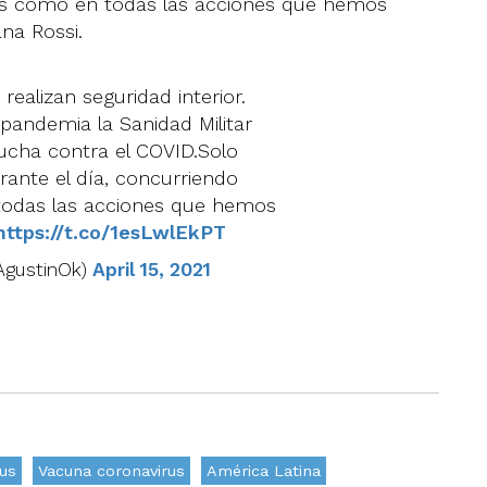
os como en todas las acciones que hemos
ana Rossi.
ealizan seguridad interior.
 pandemia la Sanidad Militar
lucha contra el COVID.Solo
urante el día, concurriendo
odas las acciones que hemos
https://t.co/1esLwlEkPT
AgustinOk)
April 15, 2021
us
Vacuna coronavirus
América Latina