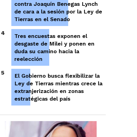
contra Joaquín Benegas Lynch
de cara a la sesión por la Ley de
Tierras en el Senado
4
Tres encuestas exponen el
desgaste de Milei y ponen en
duda su camino hacia la
reelección
5
El Gobierno busca flexibilizar la
Ley de Tierras mientras crece la
extranjerización en zonas
estratégicas del país