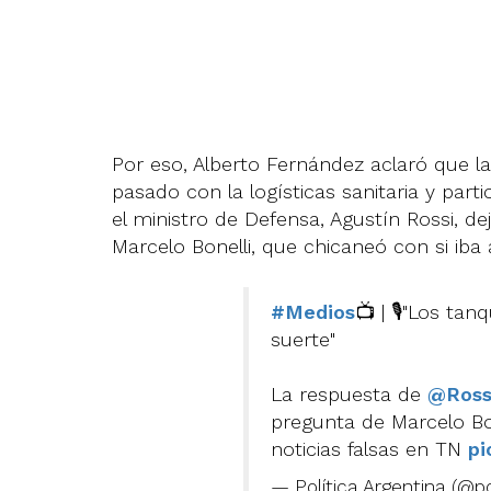
Por eso, Alberto Fernández aclaró que l
pasado con la logísticas sanitaria y part
el ministro de Defensa, Agustín Rossi, dej
Marcelo Bonelli, que chicaneó con si iba
#Medios
📺 | 🎙️"Los t
suerte"
La respuesta de
@Ross
pregunta de Marcelo Bon
noticias falsas en TN
pi
— Política Argentina (@p