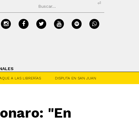
⏎
NALES
AQUE A LAS LIBRERÍAS
DISPUTA EN SAN JUAN
sonaro: "En