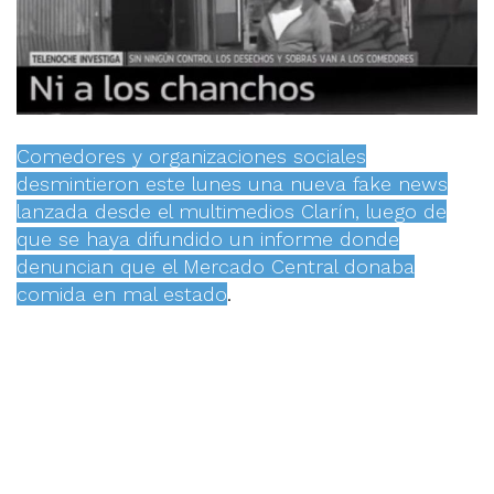
Comedores y organizaciones sociales
desmintieron este lunes una nueva fake news
lanzada desde el multimedios Clarín, luego de
que se haya difundido un informe donde
denuncian que el Mercado Central donaba
comida en mal estado
.