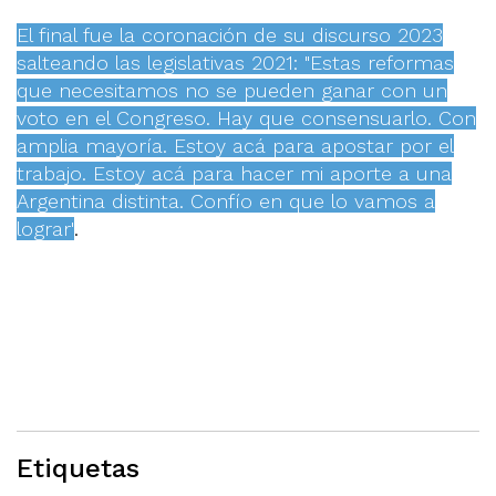
El final fue la coronación de su discurso 2023
salteando las legislativas 2021: "Estas reformas
que necesitamos no se pueden ganar con un
voto en el Congreso. Hay que consensuarlo. Con
amplia mayoría. Estoy acá para apostar por el
trabajo. Estoy acá para hacer mi aporte a una
Argentina distinta. Confío en que lo vamos a
lograr"
.
Etiquetas