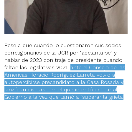
Pese a que cuando lo cuestionaron sus socios
correligionarios de la UCR por "adelantarse" y
hablar de 2023 con traje de presidente cuando
faltan las legislativas 2021,
ante el Consejo de las
Americas Horacio Rodríguez Larreta volvió a
autopercibirse precandidato a la Casa Rosada y
lanzó un discurso en el que intentó criticar al
Gobierno a la vez que llamó a "superar la grieta"
.