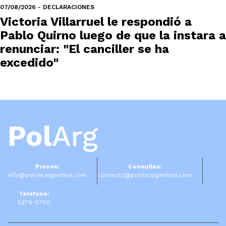
07/08/2026 - DECLARACIONES
Victoria Villarruel le respondió a
Pablo Quirno luego de que la instara a
renunciar: "El canciller se ha
excedido"
Pol
Arg
Prensa:
Consultas:
info@politicargentina.com
contacto@politicargentina.com
Teléfono:
5279-5700