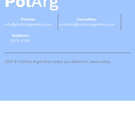
Pol
Arg
Prensa:
Consultas:
info@politicargentina.com
contacto@politicargentina.com
Teléfono:
5279-5700
2015 © Política Argentina todos los derechos reservados.