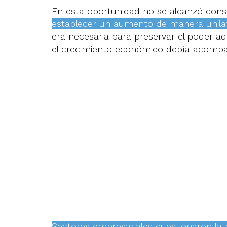
En esta oportunidad no se alcanzó cons
establecer un aumento de manera unilat
era necesaria para preservar el poder adq
el crecimiento económico debía acompañ
Sectores empresariales cuestionaron la