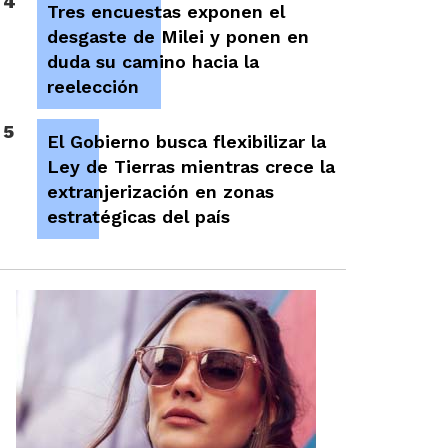
4
Tres encuestas exponen el
desgaste de Milei y ponen en
duda su camino hacia la
reelección
5
El Gobierno busca flexibilizar la
Ley de Tierras mientras crece la
extranjerización en zonas
estratégicas del país