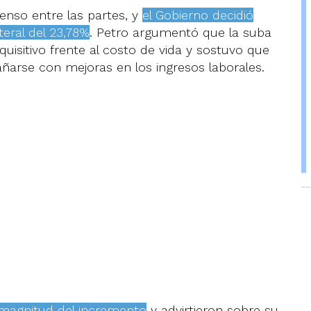
enso entre las partes, y
el Gobierno decidió
eral del 23,78%
. Petro argumentó que la suba
uisitivo frente al costo de vida y sostuvo que
arse con mejoras en los ingresos laborales.
 magnitud del incremento
y advirtieron sobre su