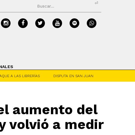
⏎
NALES
AQUE A LAS LIBRERÍAS
DISPUTA EN SAN JUAN
 el aumento del
 y volvió a medir