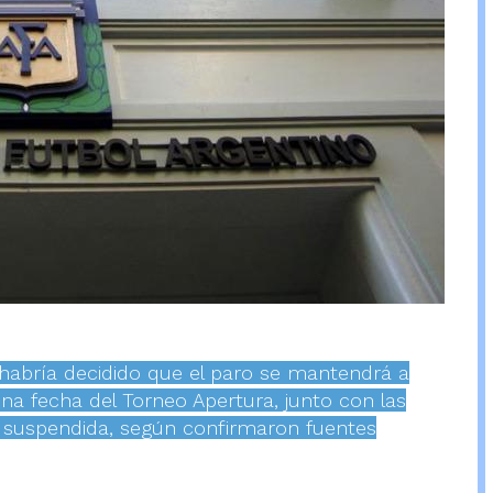
) habría decidido que el paro se mantendrá a
ena fecha del Torneo Apertura, junto con las
 suspendida, según confirmaron fuentes