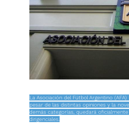
La Asociación del Fútbol Argentino (AFA
pesar de las distintas opiniones y la nov
demás categorías, quedará oficialmente
dirigenciales.