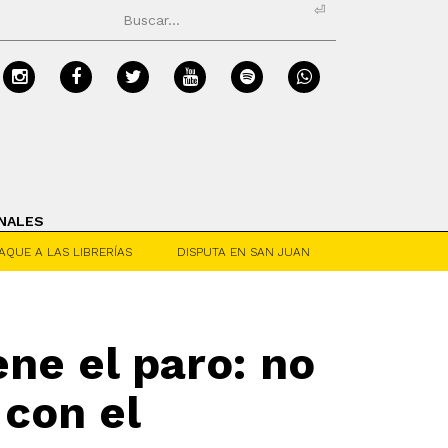
⏎
NALES
AQUE A LAS LIBRERÍAS
DISPUTA EN SAN JUAN
ene el paro: no
con el