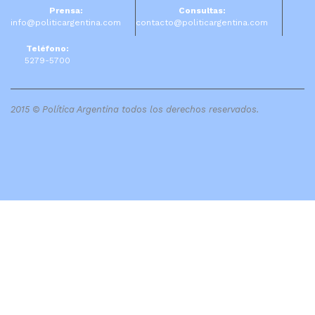
Prensa:
Consultas:
info@politicargentina.com
contacto@politicargentina.com
Teléfono:
5279-5700
2015 © Política Argentina todos los derechos reservados.