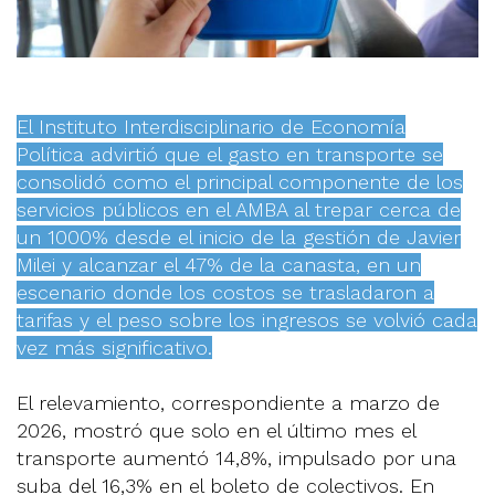
El Instituto Interdisciplinario de Economía
Política advirtió que el gasto en transporte se
consolidó como el principal componente de los
servicios públicos en el AMBA al trepar cerca de
un 1000% desde el inicio de la gestión de Javier
Milei y alcanzar el 47% de la canasta, en un
escenario donde los costos se trasladaron a
tarifas y el peso sobre los ingresos se volvió cada
vez más significativo.
El relevamiento, correspondiente a marzo de
2026, mostró que solo en el último mes el
transporte aumentó 14,8%, impulsado por una
suba del 16,3% en el boleto de colectivos. En