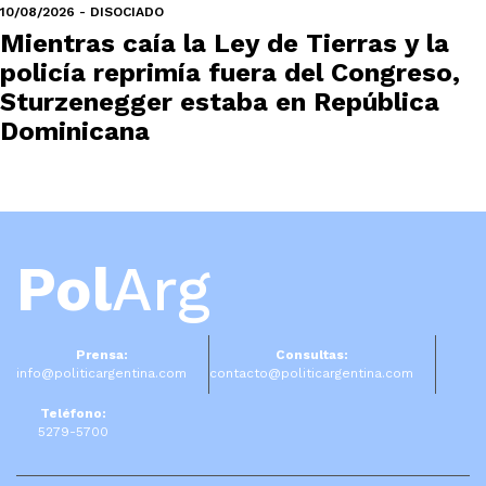
10/08/2026 - DISOCIADO
Mientras caía la Ley de Tierras y la
policía reprimía fuera del Congreso,
Sturzenegger estaba en República
Dominicana
Pol
Arg
Prensa:
Consultas:
info@politicargentina.com
contacto@politicargentina.com
Teléfono:
5279-5700