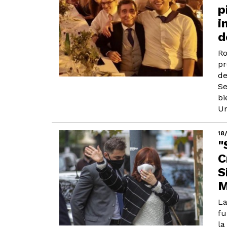
p
i
d
Ro
pr
de
Se
bi
Ur
18
"
C
S
M
La
fu
la