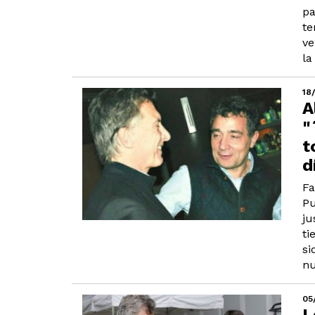
pa
te
ve
la
18
A
"
t
d
Fa
Pu
ju
ti
si
nu
05