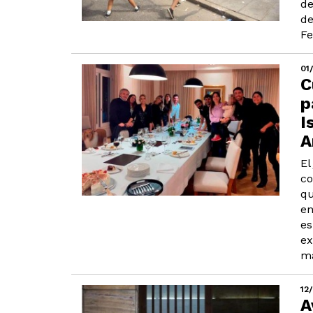
de
de
Fe
01
C
p
I
A
El
co
qu
en
es
ex
ma
12
A