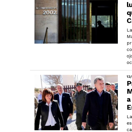
l
q
C
La
Ma
pr
co
oj
oc
12
P
M
a
E
La
es
ca