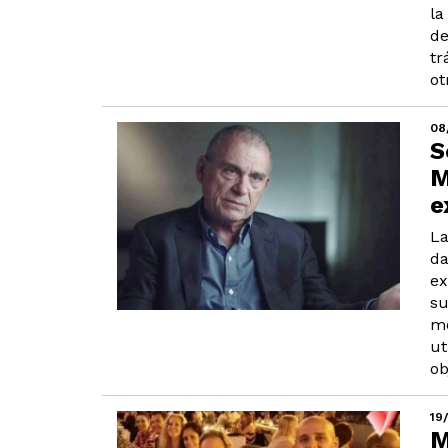
la
de
tr
ot
08
S
M
e
La
da
ex
su
me
ut
ob
19
M