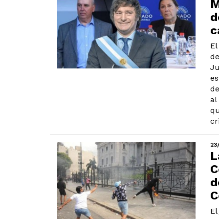
M
d
c
El
de
Ju
es
de
al
qu
cr
23
L
C
d
C
El