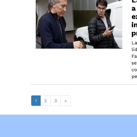
L
a
e
i
p
La
lí
Fa
se
co
pe
1
2
3
»