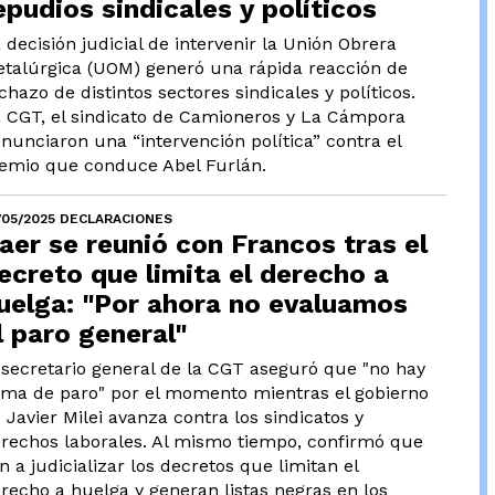
epudios sindicales y políticos
 decisión judicial de intervenir la Unión Obrera
talúrgica (UOM) generó una rápida reacción de
chazo de distintos sectores sindicales y políticos.
 CGT, el sindicato de Camioneros y La Cámpora
nunciaron una “intervención política” contra el
emio que conduce Abel Furlán.
/05/2025 DECLARACIONES
aer se reunió con Francos tras el
ecreto que limita el derecho a
uelga: "Por ahora no evaluamos
l paro general"
 secretario general de la CGT aseguró que "no hay
ima de paro" por el momento mientras el gobierno
 Javier Milei avanza contra los sindicatos y
rechos laborales. Al mismo tiempo, confirmó que
n a judicializar los decretos que limitan el
recho a huelga y generan listas negras en los