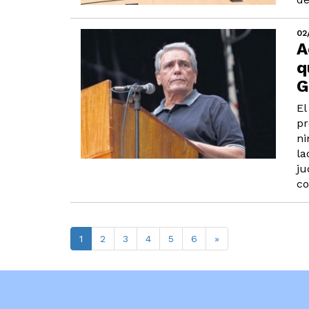
02
A
q
G
El
pr
ni
la
ju
co
1
2
3
4
5
6
»