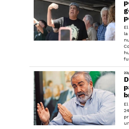
p
g
p
El
la
nu
Co
hu
fu
23
D
p
b
El
24
pr
un