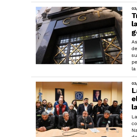
03
T
l
g
As
de
su
pe
la
03
L
e
l
La
co
Na
de