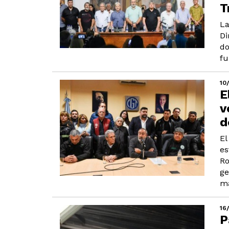
T
La
Di
do
fu
10
E
v
d
El
es
Ro
ge
ma
16
P