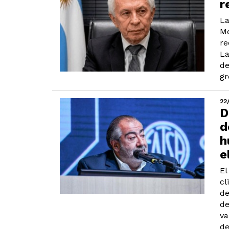
r
La
Me
re
La
de
gr
22
D
d
h
e
El
cl
de
de
va
de