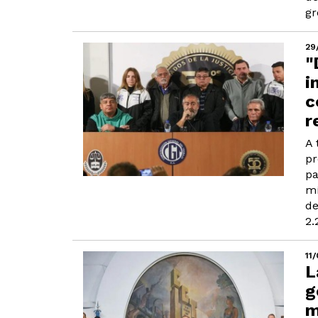
gr
29
"
i
c
r
A 
pr
pa
mí
de
2.
11
L
g
m