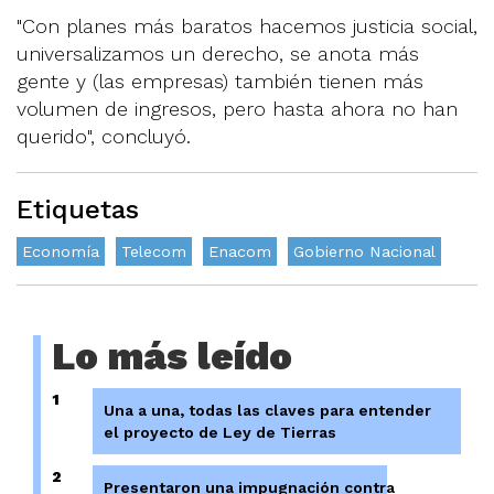
"Con planes más baratos hacemos justicia social,
universalizamos un derecho, se anota más
gente y (las empresas) también tienen más
volumen de ingresos, pero hasta ahora no han
querido", concluyó.
Etiquetas
Economía
Telecom
Enacom
Gobierno Nacional
Lo más leído
1
Una a una, todas las claves para entender
el proyecto de Ley de Tierras
2
Presentaron una impugnación contra