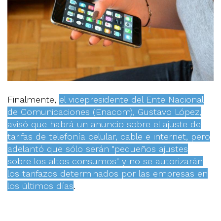
Finalmente,
el vicepresidente del Ente Nacional
de Comunicaciones (Enacom), Gustavo López,
avisó que habrá un anuncio sobre el ajuste de
tarifas de telefonía celular, cable e internet, pero
adelantó que sólo serán "pequeños ajustes
sobre los altos consumos" y no se autorizarán
los tarifazos determinados por las empresas en
los últimos días
.