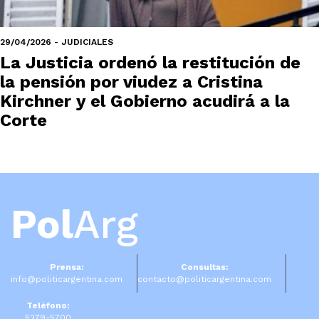
29/04/2026 - JUDICIALES
La Justicia ordenó la restitución de
la pensión por viudez a Cristina
Kirchner y el Gobierno acudirá a la
Corte
Pol
Arg
Prensa:
Consultas:
info@politicargentina.com
contacto@politicargentina.com
Teléfono:
5279-5700