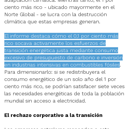
ciento más rico - ubicado mayormente en el
Norte Global - se lucra con la destrucción
climática que estas empresas generan.
El informe destaca cómo el 0,1 por ciento más
rico socava activamente los esfuerzos de
transición energética justa mediante consumo
excesivo de presupuesto de carbono e inversión
en industrias intensivas en combustibles fósiles
.
Para dimensionarlo: si se redistribuyera el
consumo energético de un solo año del 1 por
ciento más rico, se podrían satisfacer siete veces
las necesidades energéticas de toda la población
mundial sin acceso a electricidad.
El rechazo corporativo a la transición