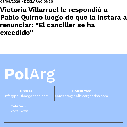
07/08/2026 - DECLARACIONES
Victoria Villarruel le respondió a
Pablo Quirno luego de que la instara a
renunciar: "El canciller se ha
excedido"
Pol
Arg
Prensa:
Consultas:
info@politicargentina.com
contacto@politicargentina.com
Teléfono:
5279-5700