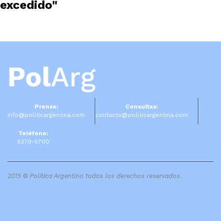
excedido"
Pol
Arg
Prensa:
Consultas:
info@politicargentina.com
contacto@politicargentina.com
Teléfono:
5279-5700
2015 © Política Argentina todos los derechos reservados.