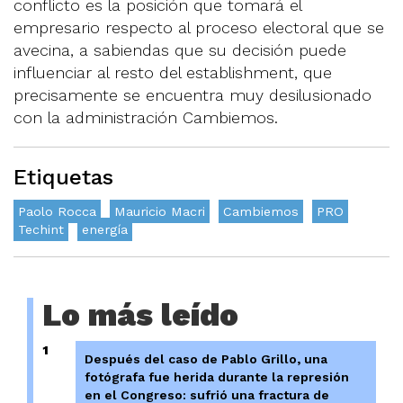
conflicto es la posición que tomará el
empresario respecto al proceso electoral que se
avecina, a sabiendas que su decisión puede
influenciar al resto del establishment, que
precisamente se encuentra muy desilusionado
con la administración Cambiemos.
Etiquetas
Paolo Rocca
Mauricio Macri
Cambiemos
PRO
Techint
energía
Lo más leído
1
Después del caso de Pablo Grillo, una
fotógrafa fue herida durante la represión
en el Congreso: sufrió una fractura de