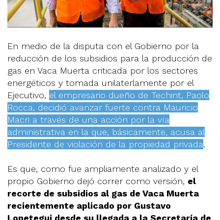
En medio de la disputa con el Gobierno por la
reducción de los subsidios para la producción de
gas en Vaca Muerta criticada por los sectores
energéticos y tomada unilaterlamente por el
Ejecutivo,
el empresario dueño de Techint, Paolo
Rocca, decidió avanzar fuerte contra Mauricio
Macri a través de una acción por la vía
administrativa en la que, básicamente, acusa al
Presidente de violación de la propiedad privada
.
Es que, como fue ampliamente analizado y el
propio Gobierno dejó correr como versión,
el
recorte de subsidios al gas de Vaca Muerta
recientemente aplicado por Gustavo
Lopetegui desde su llegada a la Secretaría de