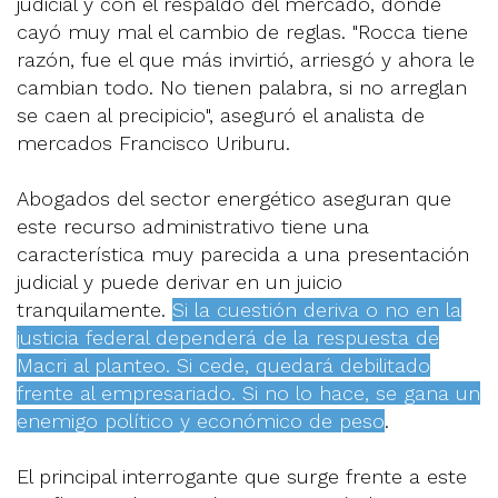
judicial y con el respaldo del mercado, donde
cayó muy mal el cambio de reglas. "Rocca tiene
razón, fue el que más invirtió, arriesgó y ahora le
cambian todo. No tienen palabra, si no arreglan
se caen al precipicio", aseguró el analista de
mercados Francisco Uriburu.
Abogados del sector energético aseguran que
este recurso administrativo tiene una
característica muy parecida a una presentación
judicial y puede derivar en un juicio
tranquilamente.
Si la cuestión deriva o no en la
justicia federal dependerá de la respuesta de
Macri al planteo. Si cede, quedará debilitado
frente al empresariado. Si no lo hace, se gana un
enemigo político y económico de peso
.
El principal interrogante que surge frente a este