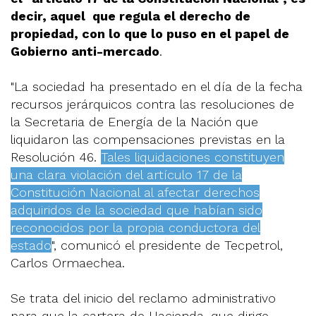
decir, aquel que regula el derecho de
propiedad, con lo que lo puso en el papel de
Gobierno anti-mercado
.
"La sociedad ha presentado en el día de la fecha
recursos jerárquicos contra las resoluciones de
la Secretaria de Energía de la Nación que
liquidaron las compensaciones previstas en la
Resolución 46.
Tales liquidaciones constituyen
una clara violación del artículo 17 de la
Constitución Nacional al afectar derechos
adquiridos de la sociedad que habían sido
reconocidos por la propia conductora del
estado
", comunicó el presidente de Tecpetrol,
Carlos Ormaechea.
Se trata del inicio del reclamo administrativo
para que la cartera de Hacienda, que dirige