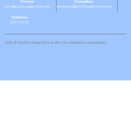
Prensa:
Consultas:
info@politicargentina.com
contacto@politicargentina.com
Teléfono:
5279-5700
2015 © Política Argentina todos los derechos reservados.