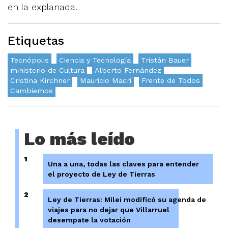
en la explanada.
Etiquetas
Tecnópolis
Ciencia y Tecnología
Tristán Bauer
ministerio de Cultura
Alberto Fernández
Cristina Kirchner
Mauricio Macri
Frente de Todos
Cambiemos
Lo más leído
1
Una a una, todas las claves para entender
el proyecto de Ley de Tierras
2
Ley de Tierras: Milei modificó su agenda de
viajes para no dejar que Villarruel
desempate la votación